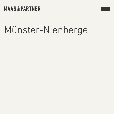
Münster-Nienberge